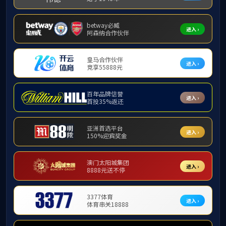
集团简介
管理架构
437必赢会员中心
发展战略
Bwin必赢
新闻中心
新闻中心
集团新闻
往期回顾
业务板块
业务板块