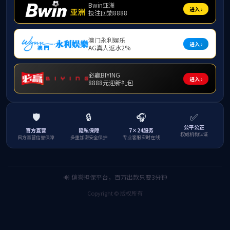
资本运营
战略投资
产业园区
数智经济
投资关系
投资关系
授权出资企业
直接管理企业
委托管理企业
公告公示